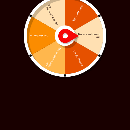
Dacă vreți să completați formularul pe
telefonul mobil, scanați codul QR
alăturat.