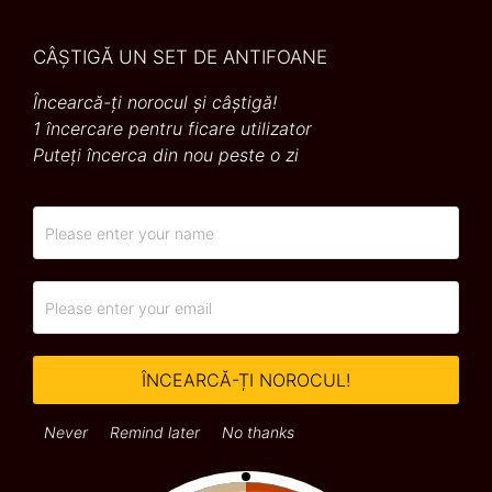
CÂȘTIGĂ UN SET DE ANTIFOANE
Încearcă-ți norocul și câștigă!
Vă rugăm să răspundeți la câteva
1 încercare pentru ficare utilizator
întrebări privind nevoile
Puteți încerca din nou peste o zi
dumneavoastră și să completați datele
de contact pentru a primi GRATUIT
Ghidul Complet al Aparatelor Auditive.
ÎNCEARCĂ-ȚI NOROCUL!
Never
Remind later
No thanks