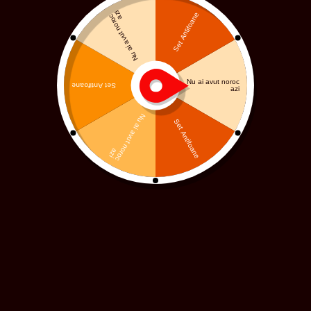
cookie, consultați articolul Wikipedia despre cookie-urile
HTTP.
Cum folosim cookie-urile
Utilizăm cookie-urile pentru mai multe motive detaliate mai
jos. Din păcate, în majoritatea cazurilor, nu există opțiuni
standard pentru dezactivarea cookie-urilor fără a dezactiva
complet sau parțial funcționalitățile acesui site.
Dezactivarea modulelor cookie
Puteți preveni stocarea cookie-urilor prin ajustarea setărilor
din browserul dvs. (consultați asistența browserului dvs.
pentru a face acest lucru). Rețineți că dezactivarea cookie-
urilor va afecta funcționalitatea acestui site și multe alte site-
uri pe care le vizitați. Dezactivarea cookie-urilor va duce, de
obicei, la dezactivarea anumitor funcționalități și funcții ale
acestui site. Prin urmare, este recomandat să nu dezactivați